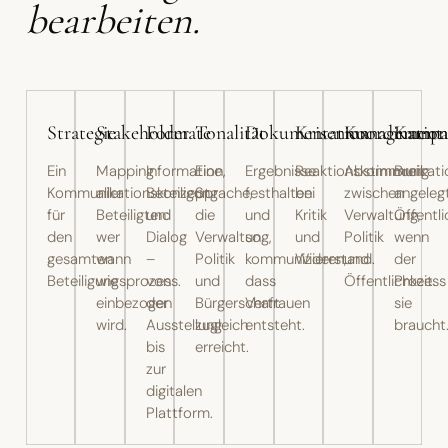
bearbeiten.
Strategie
Stakeholder
Formate
Tonalität
Dokumentation
Krisenmanagement
Koordinatio
Kampa
Ein
Mapping
Information,
Eine
Ergebnisse
Reaktionskommunikati
Abstimmung
Breit
Kommunikationskonzept
aller
Beteiligung
Sprache,
festhalten
bei
zwischen
angeleg
für
Beteiligten:
und
die
und
Kritik
Verwaltung,
Öffentli
den
wer
Dialog
Verwaltung,
so
und
Politik
wenn
gesamten
wann
–
Politik
kommunizieren,
Widerstand.
und
der
Beteiligungsprozess.
wie
von
und
dass
Öffentlichkeit.
Prozess
einbezogen
der
Bürgerschaft
Vertrauen
sie
wird.
Ausstellung
zugleich
entsteht.
braucht
bis
erreicht.
zur
digitalen
Plattform.