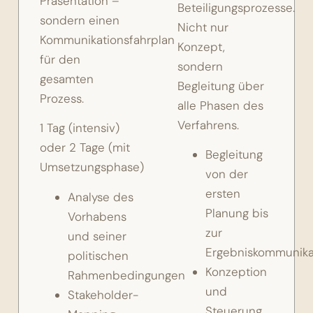
Präsentation –
Beteiligungsprozesse.
sondern einen
Nicht nur
Kommunikationsfahrplan
Konzept,
für den
sondern
gesamten
Begleitung über
Prozess.
alle Phasen des
Verfahrens.
1 Tag (intensiv)
oder 2 Tage (mit
Begleitung
Umsetzungsphase)
von der
ersten
Analyse des
Planung bis
Vorhabens
zur
und seiner
Ergebniskommunika
politischen
Konzeption
Rahmenbedingungen
und
Stakeholder-
Steuerung