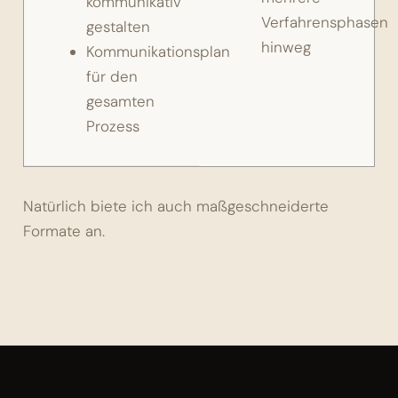
kommunikativ
Verfahrensphasen
gestalten
hinweg
Kommunikationsplan
für den
gesamten
Prozess
Natürlich biete ich auch maßgeschneiderte
Formate an.