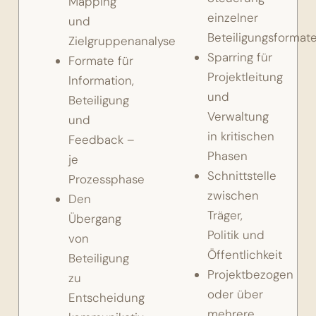
Mapping
einzelner
und
Beteiligungsformat
Zielgruppenanalyse
Sparring für
Formate für
Projektleitung
Information,
und
Beteiligung
Verwaltung
und
in kritischen
Feedback –
Phasen
je
Schnittstelle
Prozessphase
zwischen
Den
Träger,
Übergang
Politik und
von
Öffentlichkeit
Beteiligung
Projektbezogen
zu
oder über
Entscheidung
mehrere