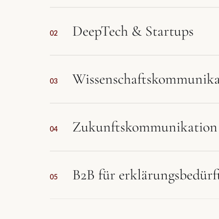
DeepTech & Startups
02
Wissenschafts­kommunika
03
Zukunfts­kommunikation
04
B2B für erklärungsbedürf
05