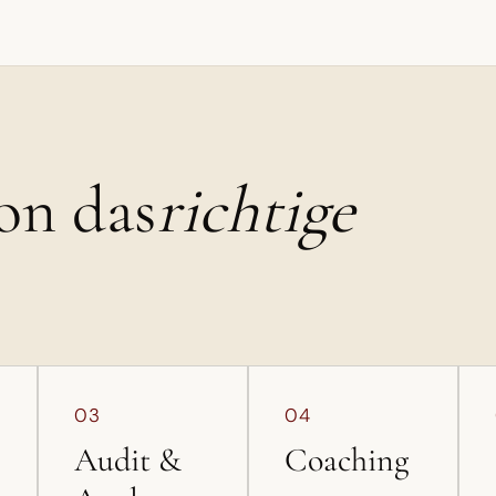
ion das
richtige
03
04
Audit &
Coaching