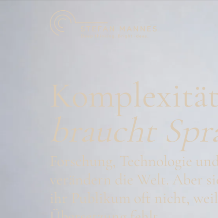
Komplexitä
braucht Spr
Forschung, Technologie un
verändern die Welt. Aber si
ihr Publikum oft nicht, weil
Übersetzung fehlt.