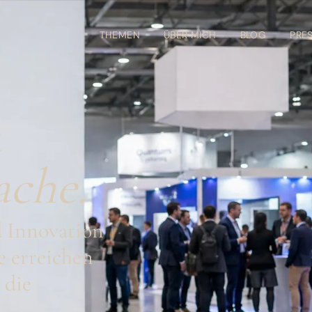
THEMEN
ÜBER MICH
BLOG
PRE
t
ache.
d Innovation
e erreichen
 die