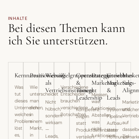
INHALTE
Bei diesen Themen kann
ich Sie unterstützen
.
Kernnarrativ
Positionierung
Website
Zielgruppenstrategie
Content
Datengetriebenes
Growth
Market
als
&
Marketing
Marketing
Sales-
Was
Wie
Verschiedene
Vertriebsinstrument
Thought
&
Align
tut
unterscheidet
Entscheider
Messen,
Leadership
Leads
dieses
man
brauchen
was
Nicht
Marketi
Unternehmen,
sich
verschiedene
funktioniert.
hübsch,
und
Kompetenz
Systematische
welches
in
Botschaften.
Abstellen,
sondern
Vertrieb
zeigen
Pipeline-
Problem
einem
was
wirksam
auf
statt
Aufbau
löst
Markt,
nicht
—
dasselb
Produktdatenblätter
statt
es,
in
funktioniert.
Leads,
Ziel
verteilen.
Hoffnungsmarke