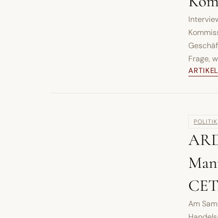
Komm
Intervi
Kommiss
Geschäft
Frage, w
ARTIKE
POLITIK
ARD 
Mann
CE
Am Sams
Handels