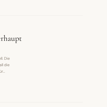
erhaupt
l. Die
ll die
...