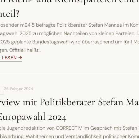
teil?
iosender m94,5 befragte Politikberater Stefan Mannes im Kon
gswahl 2025 zu möglichen Nachteilen von kleinen Parteien. D
2025 geplante Bundestagswahl wird überraschend um fünf M
n. Offiziell heißt...
L LESEN →
26. Februar 2024
,
rview mit Politikberater Stefan M
Europawahl 2024
 die Jugendredaktion von CORRECTIV im Gespräch mit Stefan
hlwerbung, Wahlthemen und Verständlichkeit politischer Kom