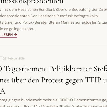
issionspräsidenten
ew mit dem Hessischen Rundfunk über die Bedeutung der Dire
ionspräsidenten Der Hessische Rundfunk befragte kakoii
sführer und Politik-Berater Stefan Mannes zur aktuellen Situ
ie es gelingen kann,...
L LESEN →
26. Februar 2016
,
Tagesthemen: Politikberater Stef
es über den Protest gegen TTIP 
TA
tag gingen bundesweit mehr als 100.000 Demonstranten ge
abkommen TTIP und CETA auf die Straße. Stefan Mannes erklär