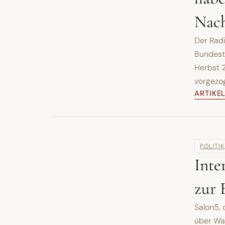
Nach
Der Rad
Bundesta
Herbst 
vorgezoge
ARTIKE
POLITIK
Inte
zur 
Salon5,
über Wa