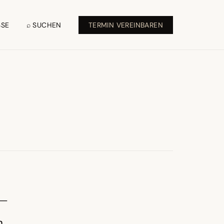
SSE
⌕ SUCHEN
TERMIN VEREINBAREN
 –
n