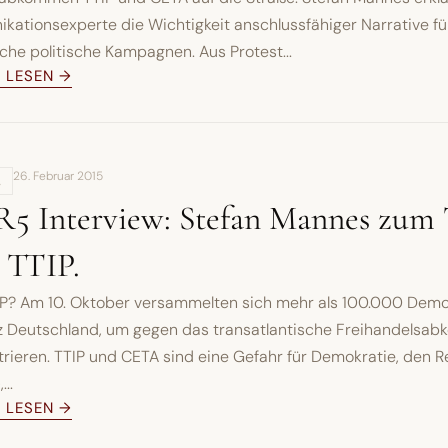
ationsexperte die Wichtigkeit anschlussfähiger Narrative fü
iche politische Kampagnen. Aus Protest...
L LESEN →
26. Februar 2015
,
 Interview: Stefan Mannes zum
 TTIP.
IP? Am 10. Oktober versammelten sich mehr als 100.000 Dem
z Deutschland, um gegen das transatlantische Freihandelsa
ieren. TTIP und CETA sind eine Gefahr für Demokratie, den R
..
L LESEN →