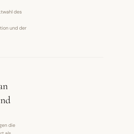
ktwahl des
ation und der
an
und
gen die
t als