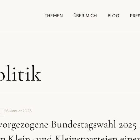
THEMEN
ÜBER MICH
BLOG
PRE
litik
26. Januar 2025
,
vorgezogene Bundestagswahl 2025
n Klein- und Kleinstparteien eine