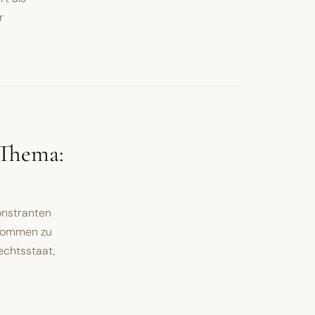
r
 Thema:
onstranten
bkommen zu
echtsstaat,