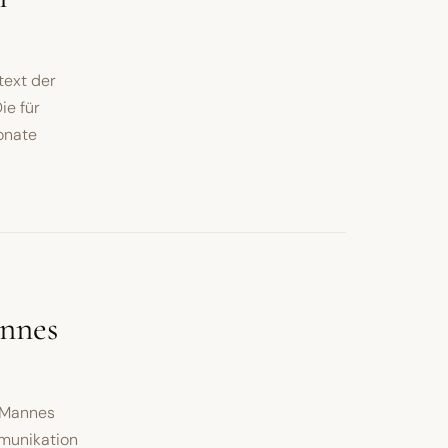
text der
ie für
onate
annes
 Mannes
munikation