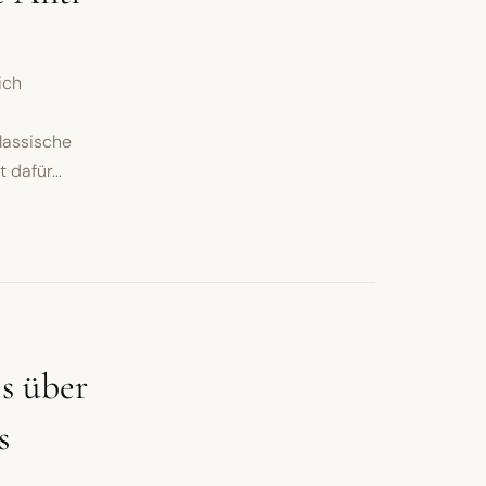
ich
lassische
dafür...
s über
s