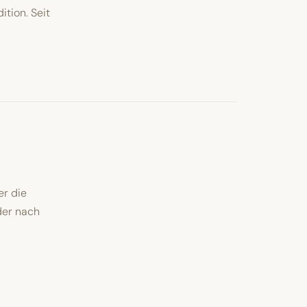
tion. Seit
er die
der nach