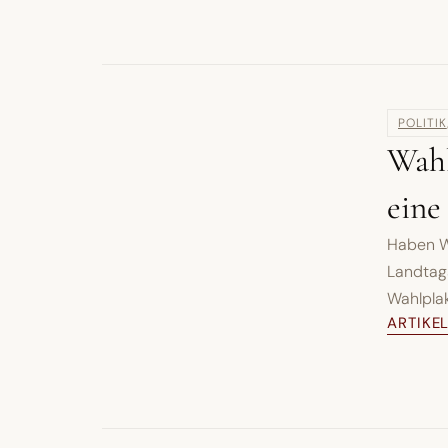
POLITIK
Wahl
eine
Haben W
Landtags
Wahlplak
ARTIKE