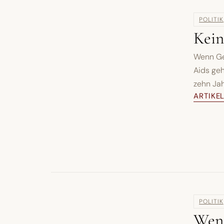
POLITIK
Kein
Wenn Ge
Aids geh
zehn Jah
ARTIKE
POLITIK
Wen 