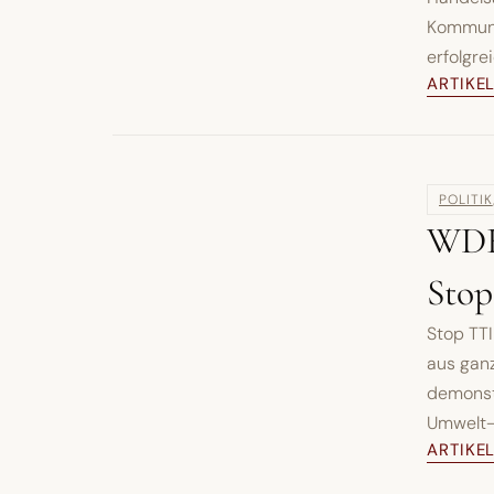
Kommunik
erfolgre
ARTIKE
POLITIK
WDR5
Stop
Stop TT
aus gan
demonstr
Umwelt-,.
ARTIKE