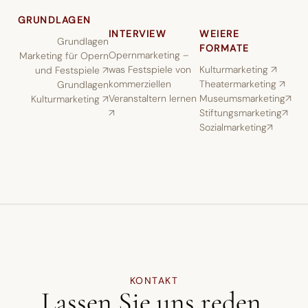
GRUNDLAGEN
INTERVIEW
WEIERE
Grundlagen
FORMATE
Opernmarketing –
Marketing für Opern
was Festspiele von
Kulturmarketing ↗︎
und Festspiele ↗︎
kommerziellen
Theatermarketing ↗︎
Grundlagen
Veranstaltern lernen
Museumsmarketing↗︎
Kulturmarketing ↗︎
↗︎
Stiftungsmarketing↗︎
Sozialmarketing↗︎
KONTAKT
Lassen Sie uns reden
.