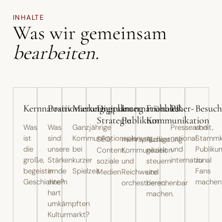
INHALTE
Was wir gemeinsam
bearbeiten.
Kernnarrativ
Positionierung
Marketingplanung
Digitale
Internationales
Frühbucher-
PR
Besuch
Strategie
Publikum
Kommunikation
Was
Was
Ganzjährige
Pressearbeit,
und
ist
sind
Kommunikationsplanung
national
Stammk
SEO,
mehrsprachige
Auslastung
die
unsere
bei
und
Publiku
Content,
Kommunikation
gezielt
große,
Stärken
kurzer
international
zu
soziale
und
steuern
begeisternde
in
Spielzeit
Fans
Medien
Reichweite
und
Geschichte?
einem
machen
orchestrieren.
berechenbar
hart
machen.
umkämpften
Kulturmarkt?